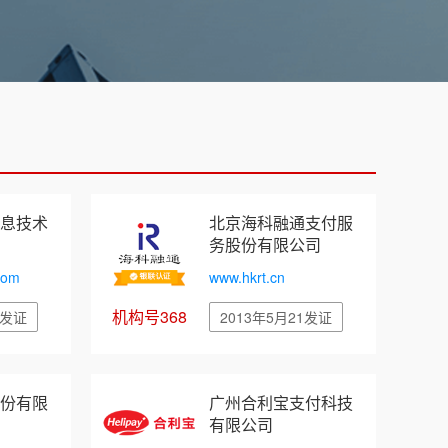
息技术
北京海科融通支付服
务股份有限公司
com
www.hkrt.cn
机构号368
1发证
2013年5月21发证
份有限
广州合利宝支付科技
有限公司