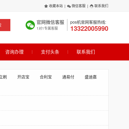
收藏本站
|
微信客服
|
联系我们
官网微信客服
pos机官网客服热线:
索
13322005990
1对1专属客服
咨询办理
支付头条
联系我们
立刷
开店宝
合利宝
通易付
盛迪嘉