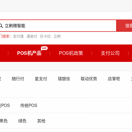
搜
门搜索：
支付通
通易付
拉卡拉
立刷
POS机产品
POS机政策
支付公司
宝
随行付
星支付
瑞银信
联动优势
店掌柜
POS
传统POS
黑色
绿色
其他