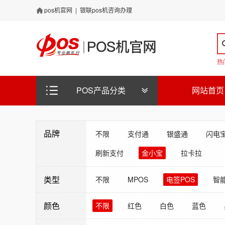
pos机官网
|
银联pos机咨询办理
热
POS产品分类
网站首页
品牌
不限
支付通
银盛通
闪电
刷新支付
金小宝
拉卡拉
类型
不限
MPOS
电签POS
智能
颜色
不限
红色
白色
蓝色